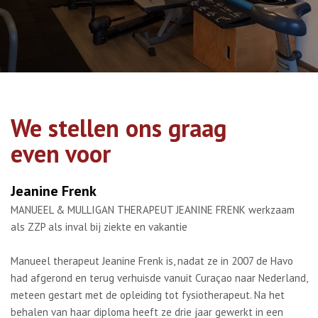
Klachten
Over ons
Contact
Overige informatie
We stellen ons graag
even voor
Jeanine Frenk
MANUEEL & MULLIGAN THERAPEUT JEANINE FRENK werkzaam
als ZZP als inval bij ziekte en vakantie
Manueel therapeut Jeanine Frenk is, nadat ze in 2007 de Havo
had afgerond en terug verhuisde vanuit Curaçao naar Nederland,
meteen gestart met de opleiding tot fysiotherapeut. Na het
behalen van haar diploma heeft ze drie jaar gewerkt in een